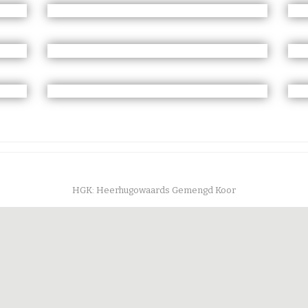
HGK: Heerhugowaards Gemengd Koor